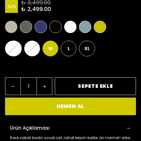
₺ 3,499.00
%
29
₺ 2,499.00
XS
S
M
L
XL
Bu ürün yarın kapında vs.
SEPETE EKLE
HEMEN AL
Ürün Açıklaması
Kare yakalı kadın scrub üst, rahat kesim kalıbı, ön normal-arka