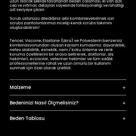
uzun olacak şekilde tasarlanan beden çalışması, iki yan gizli
cep ve yırtmaç detayları sayesinde fonksiyonelliği ve rahatlığı
üst seviyeye çıkarır.
Scrub üstünüzü dilediğiniz gibi kombinleyebilmek için
scrubs pantolonlarımızı incelip kendi scrubs takımını
oluşturabilirsin!
Tencel, Viscone, Elastane (Likra) ve Polyesterin benzersiz
kombinasyonundan oluşan karışım kumaşımız; dayanıklılık,
nefes alabilirlik, esneklik, nem / koku önleme ve renk
koruma özelliklerini bir araya getirerek, doktorlar, diş
hekimleri, eczacılar, veteriner hekimler ve tüm sağlık
profesyonellerine rahat ve uzun ömürlü bir kullanım
sunmak için özel olarak üretildi.
Malzeme
Bedeninizi Nasıl Ölçmelisiniz?
Beden Tablosu