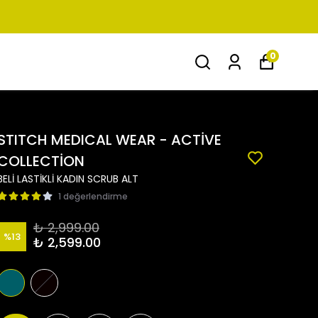
0
STITCH MEDICAL WEAR - ACTİVE
COLLECTİON
BELİ LASTİKLİ KADIN SCRUB ALT
1 değerlendirme
₺ 2,999.00
%
13
₺ 2,599.00