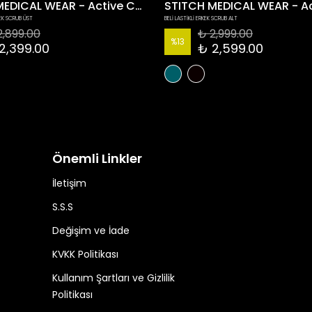
STITCH MEDICAL WEAR - Active Collection
EK SCRUB ÜST
BELİ LASTİKLİ ERKEK SCRUB ALT
2,899.00
₺ 2,999.00
%
13
2,399.00
₺ 2,599.00
Önemli Linkler
İletişim
S.S.S
Değişim ve İade
KVKK Politikası
Kullanım Şartları ve Gizlilik
Politikası