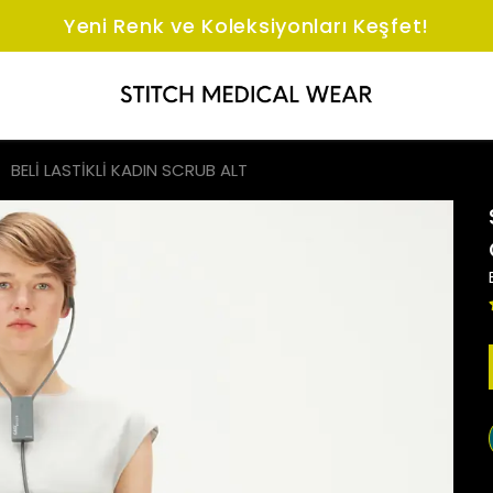
Yeni Renk ve Koleksiyonları Keşfet!
BELİ LASTİKLİ KADIN SCRUB ALT