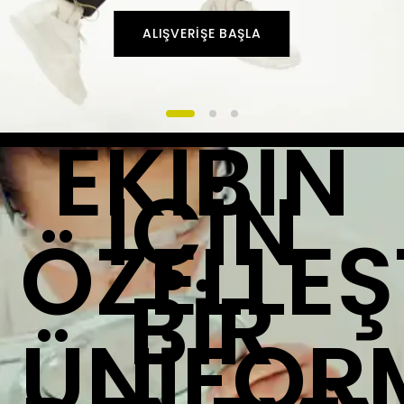
ALIŞVERİŞE BAŞLA
EKİBİN
İÇİN
ÖZELLEŞ
BİR
ÜNİFOR