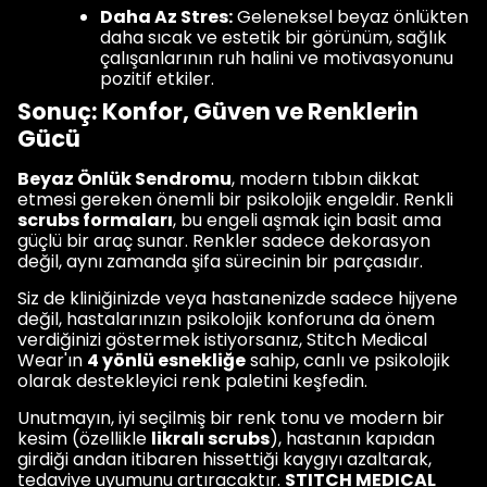
Daha Az Stres:
Geleneksel beyaz önlükten
daha sıcak ve estetik bir görünüm, sağlık
çalışanlarının ruh halini ve motivasyonunu
pozitif etkiler.
Sonuç: Konfor, Güven ve Renklerin
Gücü
Beyaz Önlük Sendromu
, modern tıbbın dikkat
etmesi gereken önemli bir psikolojik engeldir. Renkli
scrubs formaları
, bu engeli aşmak için basit ama
güçlü bir araç sunar. Renkler sadece dekorasyon
değil, aynı zamanda şifa sürecinin bir parçasıdır.
Siz de kliniğinizde veya hastanenizde sadece hijyene
değil, hastalarınızın psikolojik konforuna da önem
verdiğinizi göstermek istiyorsanız, Stitch Medical
Wear'ın
4 yönlü esnekliğe
sahip, canlı ve psikolojik
olarak destekleyici renk paletini keşfedin.
Unutmayın, iyi seçilmiş bir renk tonu ve modern bir
kesim (özellikle
likralı scrubs
), hastanın kapıdan
girdiği andan itibaren hissettiği kaygıyı azaltarak,
tedaviye uyumunu artıracaktır.
STITCH MEDICAL