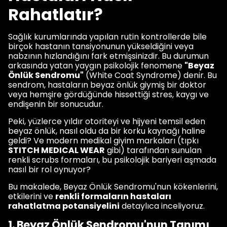
Rahatlatır?
Sağlık kurumlarında yapılan rutin kontrollerde bile
birçok hastanın tansiyonunun yükseldiğini veya
nabzının hızlandığını fark etmişsinizdir. Bu durumun
arkasında yatan yaygın psikolojik fenomene
"Beyaz
Önlük Sendromu"
(White Coat Syndrome) denir. Bu
sendrom, hastaların beyaz önlük giymiş bir doktor
veya hemşire gördüğünde hissettiği stres, kaygı ve
endişenin bir sonucudur.
Peki, yüzlerce yıldır otoriteyi ve hijyeni temsil eden
beyaz önlük, nasıl oldu da bir korku kaynağı haline
geldi? Ve modern medikal giyim markaları (tıpkı
STITCH MEDICAL WEAR
gibi) tarafından sunulan
renkli scrubs formaları, bu psikolojik bariyeri aşmada
nasıl bir rol oynuyor?
Bu makalede, Beyaz Önlük Sendromu'nun kökenlerini,
etkilerini ve
renkli formaların hastaları
rahatlatma potansiyelini
detaylıca inceliyoruz.
1. Beyaz Önlük Sendromu'nun Tanımı