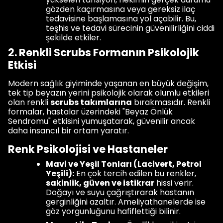
gözden kaçırmasına veya gereksiz ilaç
tedavisine başlamasına yol açabilir. Bu,
teşhis ve tedavi sürecinin güvenilirliğini ciddi
şekilde etkiler.
2. Renkli Scrubs Formanın Psikolojik
Etkisi
Modern sağlık giyiminde yaşanan en büyük değişim,
tek tip beyazın yerini psikolojik olarak olumlu etkileri
olan renkli
scrubs takımlarına
bırakmasıdır. Renkli
formalar, hastalar üzerindeki "Beyaz Önlük
Sendromu" etkisini yumuşatarak, güvenilir ancak
daha insancıl bir ortam yaratır.
Renk Psikolojisi ve Hastaneler
Mavi ve Yeşil Tonları (Lacivert, Petrol
Yeşili):
En çok tercih edilen bu renkler,
sakinlik, güven ve istikrar
hissi verir.
Doğayı ve suyu çağrıştırarak hastanın
gerginliğini azaltır. Ameliyathanelerde ise
göz yorgunluğunu hafiflettiği bilinir.