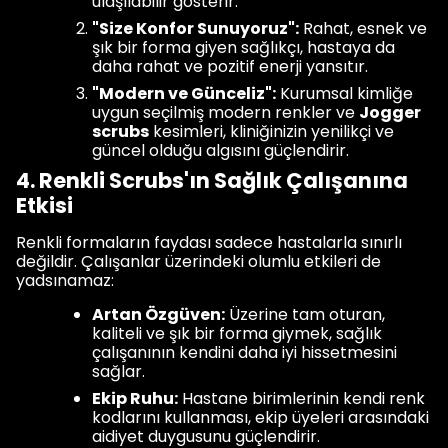
ulaşılabilir gösterir.
"Size Konfor Sunuyoruz":
Rahat, esnek ve
şık bir forma giyen sağlıkçı, hastaya da
daha rahat ve pozitif enerji yansıtır.
"Modern ve Günceliz":
Kurumsal kimliğe
uygun seçilmiş modern renkler ve
Jogger
scrubs
kesimleri, kliniğinizin yenilikçi ve
güncel olduğu algısını güçlendirir.
4. Renkli Scrubs'ın Sağlık Çalışanına
Etkisi
Renkli formaların faydası sadece hastalarla sınırlı
değildir. Çalışanlar üzerindeki olumlu etkileri de
yadsınamaz:
Artan Özgüven:
Üzerine tam oturan,
kaliteli ve şık bir forma giymek, sağlık
çalışanının kendini daha iyi hissetmesini
sağlar.
Ekip Ruhu:
Hastane birimlerinin kendi renk
kodlarını kullanması, ekip üyeleri arasındaki
aidiyet duygusunu güçlendirir.