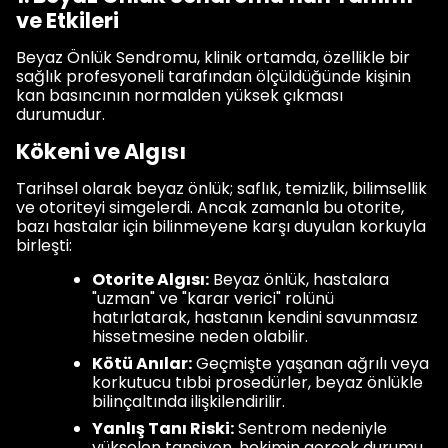
ve Etkileri
Beyaz Önlük Sendromu, klinik ortamda, özellikle bir
sağlık profesyoneli tarafından ölçüldüğünde kişinin
kan basıncının normalden yüksek çıkması
durumudur.
Kökeni ve Algısı
Tarihsel olarak beyaz önlük; saflık, temizlik, bilimsellik
ve otoriteyi simgelerdi. Ancak zamanla bu otorite,
bazı hastalar için bilinmeyene karşı duyulan korkuyla
birleşti:
Otorite Algısı:
Beyaz önlük, hastalara
"uzman" ve "karar verici" rolünü
hatırlatarak, hastanın kendini savunmasız
hissetmesine neden olabilir.
Kötü Anılar:
Geçmişte yaşanan ağrılı veya
korkutucu tıbbi prosedürler, beyaz önlükle
bilinçaltında ilişkilendirilir.
Yanlış Tanı Riski:
Sentrom nedeniyle
yükselen tansiyon, hekimin gerçek durumu