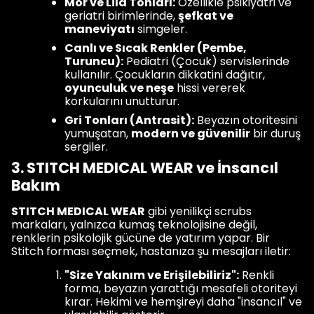
Mor ve Lila Tonları:
Özellikle psikiyatri ve
geriatri birimlerinde,
şefkat ve
maneviyatı
simgeler.
Canlı ve Sıcak Renkler (Pembe,
Turuncu):
Pediatri (Çocuk) servislerinde
kullanılır. Çocukların dikkatini dağıtır,
oyunculuk ve neşe
hissi vererek
korkularını unutturur.
Gri Tonları (Antrasit):
Beyazın otoritesini
yumuşatan,
modern ve güvenilir
bir duruş
sergiler.
3. STITCH MEDICAL WEAR ve İnsancıl
Bakım
STITCH MEDICAL WEAR
gibi yenilikçi scrubs
markaları, yalnızca kumaş teknolojisine değil,
renklerin psikolojik gücüne de yatırım yapar. Bir
Stitch forması seçmek, hastanıza şu mesajları iletir:
"Size Yakınım ve Erişilebiliriz":
Renkli
forma, beyazın yarattığı mesafeli otoriteyi
kırar. Hekimi ve hemşireyi daha "insancıl" ve