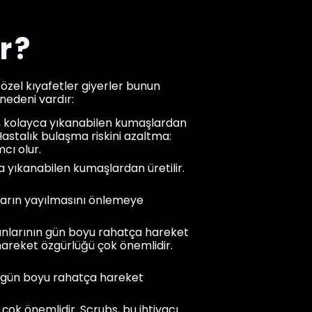
r?
 özel kıyafetler giyerler bunun
 nedeni vardır:
ı, kolayca yıkanabilen kumaşlardan
Hastalık bulaşma riskini azaltma:
cı olur.
a yıkanabilen kumaşlardan üretilir.
nların yayılmasını önlemeye
şanlarının gün boyu rahatça hareket
 hareket özgürlüğü çok önemlidir.
ın gün boyu rahatça hareket
çok önemlidir. Scrubs, bu ihtiyacı