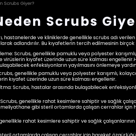
n Scrubs Giyer?
Neden Scrubs Giye
ı, hastanelerde ve kliniklerde genellikle scrubs adı verilen
arak adlandırılır. Bu kıyafetlerin tercih edilmesinin birçok
nleme: Scrubs, genellikle pamuklu veya polyester karışıml
 ve virüslerin kıyafet üzerinde uzun süre kalması engellenir.
ulaşabilecek enfeksiyonların yayılmasını önlemeye yardım
crubs, genellikle pamuklu veya polyester karışımlı, kolayc
erin kıyafet üzerinde uzun süre kalması engellenir.
altma: Scrubs, hastalar arasında bulaşabilecek enfeksiyo
Scrubs, genellikle rahat kesimlere sahiptir ve sağlık çalı
Ameliyathane gibi steril ortamlarda çalışan cerrahlar için
genellikle rahat kesimlere sahiptir ve sağlık çalışanların
steril ortamlarda çalışan cerrahlar için hareket özgürlüğü 