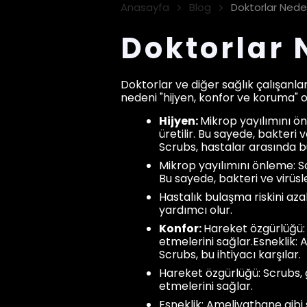
Anasayfa
Blog
Doktorlar Nede
Doktorlar 
Doktorlar ve diğer sağlık çalışanlar
nedeni "hijyen, konfor ve koruma" ol
Hijyen:
Mikrop yayılımını ö
üretilir. Bu sayede, bakteri
Scrubs, hastalar arasında b
Mikrop yayılımını önleme: S
Bu sayede, bakteri ve virüsl
Hastalık bulaşma riskini az
yardımcı olur.
Konfor:
Hareket özgürlüğü: 
etmelerini sağlar.Esneklik: 
Scrubs, bu ihtiyacı karşılar.
Hareket özgürlüğü: Scrubs, 
etmelerini sağlar.
Esneklik: Ameliyathane gibi 