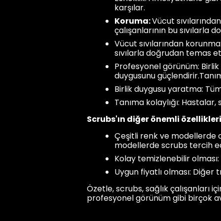
karşılar.
Koruma:
Vücut sıvılarından 
çalışanlarının bu sıvılarla
Vücut sıvılarından korunma: K
sıvılarla doğrudan temas et
Profesyonel görünüm: Birlik 
duygusunu güçlendirir.Tanıma
Birlik duygusu yaratma: Tüm 
Tanıma kolaylığı: Hastalar, s
Scrubs'ın diğer önemli özellikleri
Çeşitli renk ve modellerde o
modellerde scrubs tercih ede
Kolay temizlenebilir olması:
Uygun fiyatlı olması: Diğer t
Özetle, scrubs, sağlık çalışanları i
profesyonel görünüm gibi birçok av