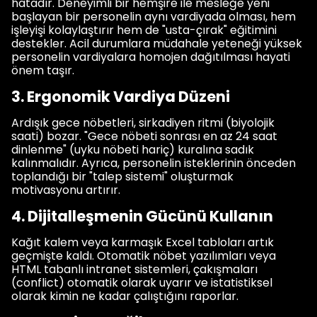
hatadır. Deneyimli bir hemşire ile mesleğe yeni
başlayan bir personelin aynı vardiyada olması, hem
işleyişi kolaylaştırır hem de "usta-çırak" eğitimini
destekler. Acil durumlara müdahale yeteneği yüksek
personelin vardiyalara homojen dağıtılması hayati
önem taşır.
3. Ergonomik Vardiya Düzeni
Ardışık gece nöbetleri, sirkadiyen ritmi (biyolojik
saati) bozar. "Gece nöbeti sonrası en az 24 saat
dinlenme" (uyku nöbeti hariç) kuralına sadık
kalınmalıdır. Ayrıca, personelin isteklerinin önceden
toplandığı bir "talep sistemi" oluşturmak
motivasyonu artırır.
4. Dijitalleşmenin Gücünü Kullanın
Kağıt kalem veya karmaşık Excel tabloları artık
geçmişte kaldı. Otomatik nöbet yazılımları veya
HTML tabanlı intranet sistemleri, çakışmaları
(conflict) otomatik olarak uyarır ve istatistiksel
olarak kimin ne kadar çalıştığını raporlar.