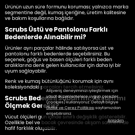
Ürünün uzun süre formunu koruması; yalnızca marka
segmentine değil, kumaş içeriğine, üretim kalitesine
ve bakım koşullarına bağlıdır.
Scrubs Üstü ve Pantolonu Farklı
Bedenlerde Alınabilir mi?
Ürünler ayrı parçalar hâlinde satılıyorsa üst ve
pantolonu farklı bedenlerde seçebilirsiniz. Bu
seçenek, göğüs ve basen ölçüleri farklı beden
aralıklarına denk gelen kullanıcılar için daha iyi bir
uyum sağlayabilir.
Renk ve kumaş bütünlüğünü korumak için aynı
koleksiyondaki parçaları tercih etmelisiniz.
Alışveriş deneyiminizi iyileştirmek için
yasal düzenlemelere uygun çerezler
Scrubs Bedenini Sabah mı, Akşam mı
(cookies) kullanıyoruz. Detaylı bilgiye
Ölçmek Gerekir?
Gizlilik ve Çerez Politikası
sayfamızdan
erişebilirsiniz.
Vücut ölçüleri gün içinde sınırlı değişiklik gösterebilir.
Anladım
Özellikle bel ve bacak çevresinde akşam saatlerinde
hafif farklılık oluşabilir.