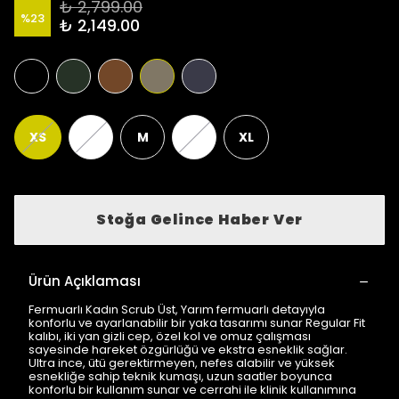
₺ 2,799.00
%
23
₺ 2,149.00
XS
S
M
L
XL
Stoğa Gelince Haber Ver
Ürün Açıklaması
Fermuarlı Kadın Scrub Üst, Yarım fermuarlı detayıyla
konforlu ve ayarlanabilir bir yaka tasarımı sunar Regular Fit
kalıbı, iki yan gizli cep, özel kol ve omuz çalışması
sayesinde hareket özgürlüğü ve ekstra esneklik sağlar.
Ultra ince, ütü gerektirmeyen, nefes alabilir ve yüksek
esnekliğe sahip teknik kumaşı, uzun saatler boyunca
konforlu bir kullanım sunar ve cerrahi ile klinik kullanımına