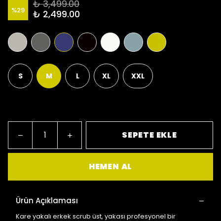
₺ 3,499.00
%
29
₺ 2,499.00
S
M
L
XL
XXL
Bu ürün yarın kapında vs.
SEPETE EKLE
HEMEN AL
Ürün Açıklaması
Kare yakalı erkek scrub üst, yakası profesyonel bir