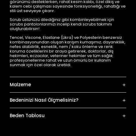
görünümü desteklerken, rahat kesim kalıbı, özel dikiş ve
kalem cebi çalışması sayesinde fonksiyonelliği, rahatlığı ve
stili üst seviyeye çıkarır.
Scrub üstünüzü dilediğiniz gibi kombinleyebilmek için
scrubs pantolonlarımızı incelip kendi scrubs takımını
oluşturabilirsin!
Tencel, Viscone, Elastane (Likra) ve Polyesterin benzersiz
kombinasyonundan oluşan karışım kumaşımız; dayanıklılık,
nefes alabilirlik, esneklik, nem / koku önleme ve renk
koruma özelliklerini bir araya getirerek, doktorlar, diş
hekimleri, eczacılar, veteriner hekimler ve tüm sağlık
profesyonellerine rahat ve uzun ömürlü bir kullanım
sunmak için özel olarak üretildi.
Malzeme
Bedeninizi Nasıl Ölçmelisiniz?
Beden Tablosu