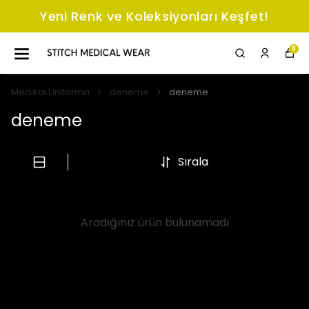
Yeni Renk ve Koleksiyonları Keşfet!
0
Medikal Uniforma
deneme
deneme
deneme
Sırala
Aradığınız ürün bulunamadı