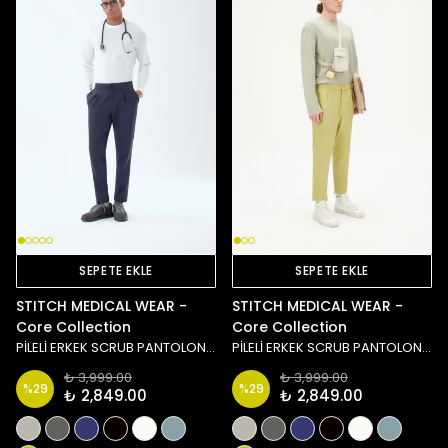
SEPETE EKLE
SEPETE EKLE
STITCH MEDICAL WEAR -
STITCH MEDICAL WEAR -
Core Collection
Core Collection
PİLELİ ERKEK SCRUB PANTOLON - LACİVERT
PİLELİ ERKEK SCRUB PANTOLON - YEŞİL
₺ 3,999.00
₺ 3,999.00
%
29
%
29
₺ 2,849.00
₺ 2,849.00