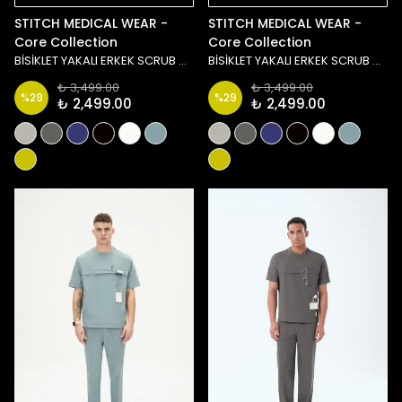
STITCH MEDICAL WEAR -
STITCH MEDICAL WEAR -
Core Collection
Core Collection
BİSİKLET YAKALI ERKEK SCRUB ÜST - SİYAH
BİSİKLET YAKALI ERKEK SCRUB ÜST - YEŞİL
₺ 3,499.00
₺ 3,499.00
%
29
%
29
₺ 2,499.00
₺ 2,499.00