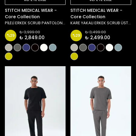
STITCH MEDICAL WEAR -
STITCH MEDICAL WEAR -
Core Collection
Core Collection
PİLELİ ERKEK SCRUB PANTOLON - ANTRASİT
KARE YAKALI ERKEK SCRUB ÜST - LACİVERT
₺ 3,999.00
₺ 3,499.00
%
29
%
29
₺ 2,849.00
₺ 2,499.00